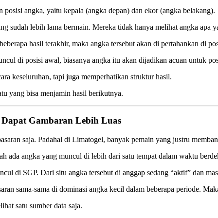
 posisi angka, yaitu kepala (angka depan) dan ekor (angka belakang).
ang sudah lebih lama bermain. Mereka tidak hanya melihat angka apa yan
beberapa hasil terakhir, maka angka tersebut akan di pertahankan di po
cul di posisi awal, biasanya angka itu akan dijadikan acuan untuk pos
cara keseluruhan, tapi juga memperhatikan struktur hasil.
atu yang bisa menjamin hasil berikutnya.
k Dapat Gambaran Lebih Luas
pasaran saja. Padahal di Limatogel, banyak pemain yang justru memba
 ada angka yang muncul di lebih dari satu tempat dalam waktu berde
cul di SGP. Dari situ angka tersebut di anggap sedang “aktif” dan m
aran sama-sama di dominasi angka kecil dalam beberapa periode. Maka 
ihat satu sumber data saja.