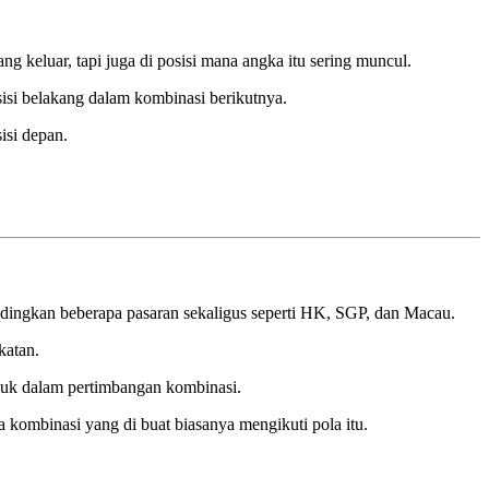
g keluar, tapi juga di posisi mana angka itu sering muncul.
sisi belakang dalam kombinasi berikutnya.
isi depan.
ndingkan beberapa pasaran sekaligus seperti HK, SGP, dan Macau.
katan.
asuk dalam pertimbangan kombinasi.
kombinasi yang di buat biasanya mengikuti pola itu.