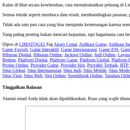
Kalau di lihat secara keseluruhan, cara memaksimalkan peluang di L
Semua teknik seperti membaca data result, membandingkan pasaran, p
Tidak ada satu pun cara yang bisa menjamin kemenangan karena semua
Yang paling penting bukan mencari kepastian, tapi bagaimana cara ber
Dipos di
LIMATOGEL
Tag
Akses Cepat
,
Aplikasi Game
,
Aplikasi Ju
Game Favorit
,
Game Interaktif
,
Game Internasional
,
Game iOS
,
Gam
Hiburan Digital
,
Hiburan Online
,
Jackpot Online
,
Judi Online
,
Layan
Betting
,
Platform Digital
,
Platform Game
,
Platform Global
,
Platform 
Promo Online
,
Provider Game
,
Provider Slot
,
Provider Terbaik
,
RTP 
Situs Global
,
Situs Internasional
,
Situs Judi
,
Situs Mobile
,
Situs Mode
Situs Viral
,
Situs Web
,
Slot Online
,
Sportsbook Online
,
Taruhan Onli
Tinggalkan Balasan
Alamat email Anda tidak akan dipublikasikan.
Ruas yang wajib ditan