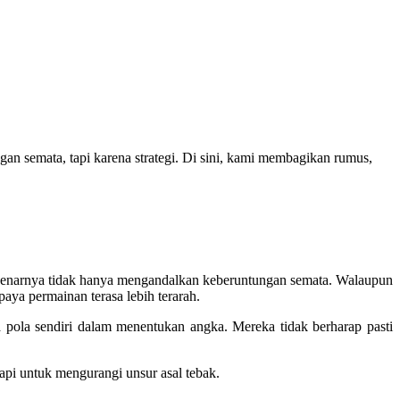
 semata, tapi karena strategi. Di sini, kami membagikan rumus,
ebenarnya tidak hanya mengandalkan keberuntungan semata. Walaupun
upaya permainan terasa lebih terarah.
 pola sendiri dalam menentukan angka. Mereka tidak berharap pasti
api untuk mengurangi unsur asal tebak.