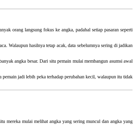
anyak orang langsung fokus ke angka, padahal setiap pasaran seperti
ca. Walaupun hasilnya tetap acak, data sebelumnya sering di jadikan
ih banyak angka besar. Dari situ pemain mulai membangun asumsi awal
 pemain jadi lebih peka terhadap perubahan kecil, walaupun itu tidak
 situ mereka mulai melihat angka yang sering muncul dan angka yang