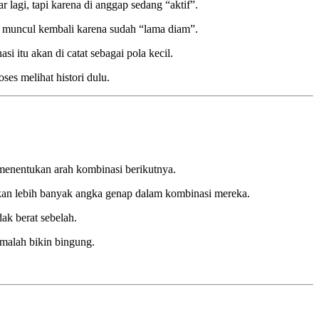
 lagi, tapi karena di anggap sedang “aktif”.
g muncul kembali karena sudah “lama diam”.
 itu akan di catat sebagai pola kecil.
ses melihat histori dulu.
 menentukan arah kombinasi berikutnya.
an lebih banyak angka genap dalam kombinasi mereka.
ak berat sebelah.
 malah bikin bingung.