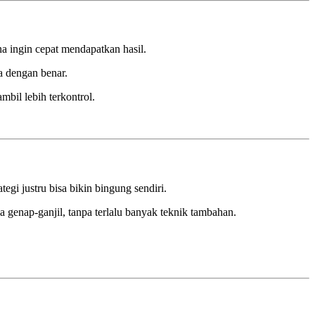
na ingin cepat mendapatkan hasil.
ta dengan benar.
bil lebih terkontrol.
gi justru bisa bikin bingung sendiri.
 genap-ganjil, tanpa terlalu banyak teknik tambahan.