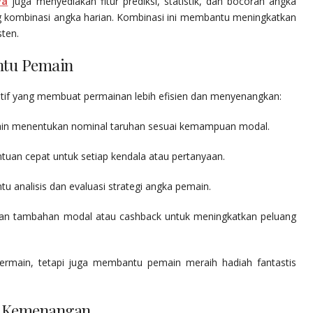
ya
juga menyediakan fitur prediksi, statistik, dan bocoran angka
ombinasi angka harian. Kombinasi ini membantu meningkatkan
sten.
ntu Pemain
atif yang membuat permainan lebih efisien dan menyenangkan:
n menentukan nominal taruhan sesuai kemampuan modal.
uan cepat untuk setiap kendala atau pertanyaan.
 analisis dan evaluasi strategi angka pemain.
n tambahan modal atau cashback untuk meningkatkan peluang
ermain, tetapi juga membantu pemain meraih hadiah fantastis
g Kemenangan