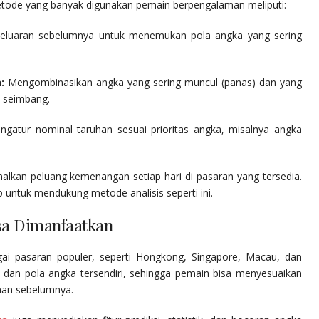
ode yang banyak digunakan pemain berpengalaman meliputi:
eluaran sebelumnya untuk menemukan pola angka yang sering
:
Mengombinasikan angka yang sering muncul (panas) dan yang
h seimbang.
gatur nominal taruhan sesuai prioritas angka, misalnya angka
alkan peluang kemenangan setiap hari di pasaran yang tersedia.
untuk mendukung metode analisis seperti ini.
sa Dimanfaatkan
ai pasaran populer, seperti Hongkong, Singapore, Macau, dan
ik dan pola angka tersendiri, sehingga pemain bisa menyesuaikan
man sebelumnya.