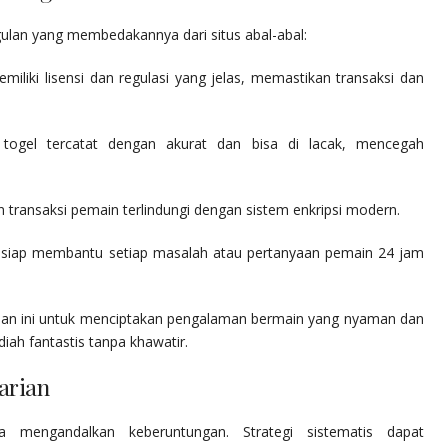
ulan yang membedakannya dari situs abal-abal:
iliki lisensi dan regulasi yang jelas, memastikan transaksi dan
 togel tercatat dengan akurat dan bisa di lacak, mencegah
n transaksi pemain terlindungi dengan sistem enkripsi modern.
siap membantu setiap masalah atau pertanyaan pemain 24 jam
an ini untuk menciptakan pengalaman bermain yang nyaman dan
ah fantastis tanpa khawatir.
arian
mengandalkan keberuntungan. Strategi sistematis dapat