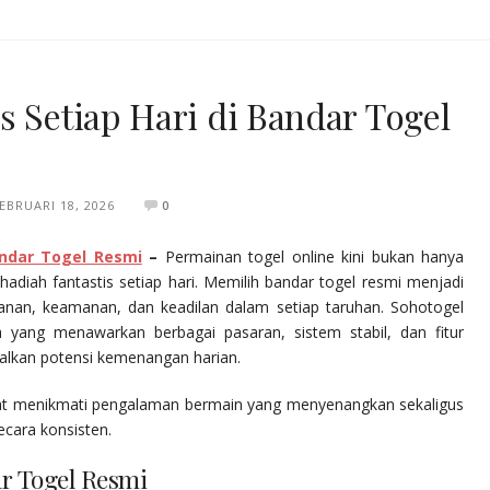
s Setiap Hari di Bandar Togel
EBRUARI 18, 2026
0
andar Togel Resmi
–
Permainan togel online kini bukan hanya
hadiah fantastis setiap hari. Memilih bandar togel resmi menjadi
an, keamanan, dan keadilan dalam setiap taruhan. Sohotogel
a yang menawarkan berbagai pasaran, sistem stabil, dan fitur
kan potensi kemenangan harian.
at menikmati pengalaman bermain yang menyenangkan sekaligus
cara konsisten.
r Togel Resmi