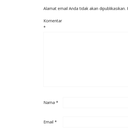
Alamat email Anda tidak akan dipublikasikan.
Komentar
*
Nama
*
Email
*