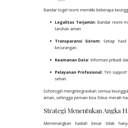
Bandar togel resmi memiliki beberapa keungg
Legalitas Terjamin:
Bandar resmi mem
taruhan aman.
Transparansi Sistem:
Setiap hasil
kecurangan.
Keamanan Data:
Informasi pribadi da
Pelayanan Profesional:
Tim support 
sehari.
Sohotogel mengintegrasikan semua keunggul
aman, sehingga pemain bisa fokus meraih hadi
Strategi Menentukan Angka H
Memenangkan hadiah besar tidak hanya 