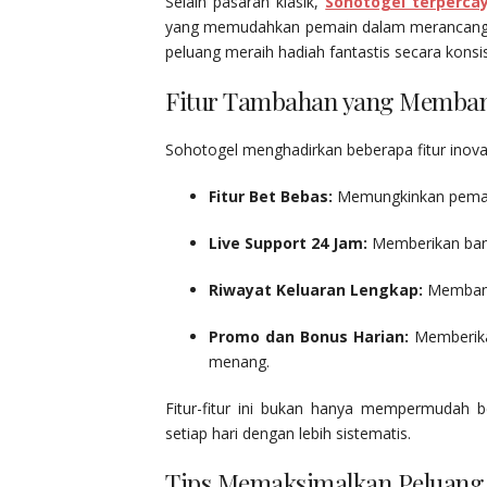
Selain pasaran klasik,
Sohotogel terperca
yang memudahkan pemain dalam merancang k
peluang meraih hadiah fantastis secara konsi
Fitur Tambahan yang Memba
Sohotogel menghadirkan beberapa fitur inov
Fitur Bet Bebas:
Memungkinkan pemai
Live Support 24 Jam:
Memberikan bant
Riwayat Keluaran Lengkap:
Membantu
Promo dan Bonus Harian:
Memberika
menang.
Fitur-fitur ini bukan hanya mempermudah b
setiap hari dengan lebih sistematis.
Tips Memaksimalkan Peluan