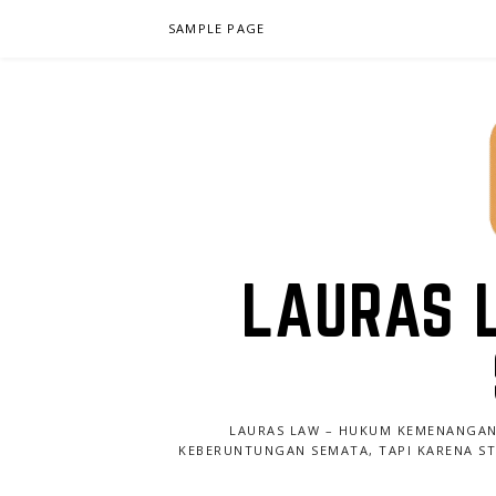
Lompat
SAMPLE PAGE
ke
konten
LAURAS 
LAURAS LAW – HUKUM KEMENANGAN 
KEBERUNTUNGAN SEMATA, TAPI KARENA STR