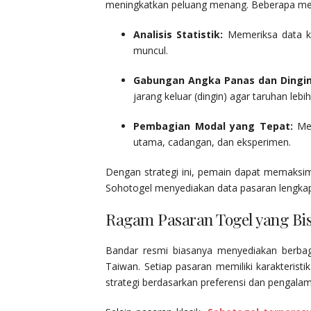
meningkatkan peluang menang. Beberapa met
Analisis Statistik:
Memeriksa data k
muncul.
Gabungan Angka Panas dan Dingin
jarang keluar (dingin) agar taruhan lebi
Pembagian Modal yang Tepat:
Men
utama, cadangan, dan eksperimen.
Dengan strategi ini, pemain dapat memaksim
Sohotogel menyediakan data pasaran lengkap 
Ragam Pasaran Togel yang Bi
Bandar resmi biasanya menyediakan berbag
Taiwan. Setiap pasaran memiliki karakterist
strategi berdasarkan preferensi dan pengala