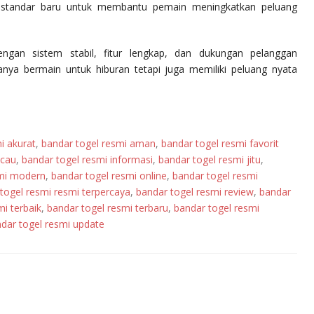
adi standar baru untuk membantu pemain meningkatkan peluang
engan sistem stabil, fitur lengkap, dan dukungan pelanggan
anya bermain untuk hiburan tetapi juga memiliki peluang nyata
i akurat
,
bandar togel resmi aman
,
bandar togel resmi favorit
acau
,
bandar togel resmi informasi
,
bandar togel resmi jitu
,
smi modern
,
bandar togel resmi online
,
bandar togel resmi
togel resmi resmi terpercaya
,
bandar togel resmi review
,
bandar
mi terbaik
,
bandar togel resmi terbaru
,
bandar togel resmi
dar togel resmi update