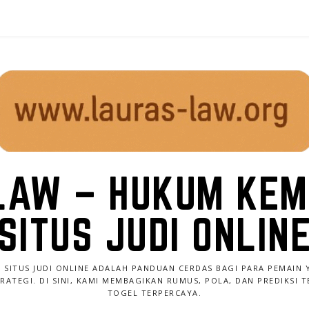
LAW – HUKUM KE
SITUS JUDI ONLIN
SITUS JUDI ONLINE ADALAH PANDUAN CERDAS BAGI PARA PEMAIN
ATEGI. DI SINI, KAMI MEMBAGIKAN RUMUS, POLA, DAN PREDIKSI 
TOGEL TERPERCAYA.