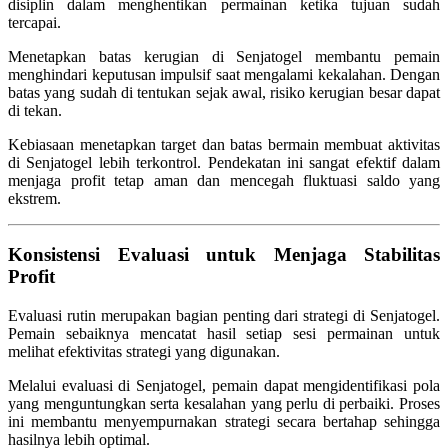
disiplin dalam menghentikan permainan ketika tujuan sudah
tercapai.
Menetapkan batas kerugian di Senjatogel membantu pemain
menghindari keputusan impulsif saat mengalami kekalahan. Dengan
batas yang sudah di tentukan sejak awal, risiko kerugian besar dapat
di tekan.
Kebiasaan menetapkan target dan batas bermain membuat aktivitas
di Senjatogel lebih terkontrol. Pendekatan ini sangat efektif dalam
menjaga profit tetap aman dan mencegah fluktuasi saldo yang
ekstrem.
Konsistensi Evaluasi untuk Menjaga Stabilitas
Profit
Evaluasi rutin merupakan bagian penting dari strategi di Senjatogel.
Pemain sebaiknya mencatat hasil setiap sesi permainan untuk
melihat efektivitas strategi yang digunakan.
Melalui evaluasi di Senjatogel, pemain dapat mengidentifikasi pola
yang menguntungkan serta kesalahan yang perlu di perbaiki. Proses
ini membantu menyempurnakan strategi secara bertahap sehingga
hasilnya lebih optimal.