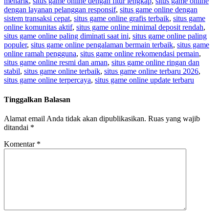
menarik
,
situs game online dengan fitur lengkap
,
situs game online
dengan layanan pelanggan responsif
,
situs game online dengan
sistem transaksi cepat
,
situs game online grafis terbaik
,
situs game
online komunitas aktif
,
situs game online minimal deposit rendah
,
situs game online paling diminati saat ini
,
situs game online paling
populer
,
situs game online pengalaman bermain terbaik
,
situs game
online ramah pengguna
,
situs game online rekomendasi pemain
,
situs game online resmi dan aman
,
situs game online ringan dan
stabil
,
situs game online terbaik
,
situs game online terbaru 2026
,
situs game online terpercaya
,
situs game online update terbaru
Tinggalkan Balasan
Alamat email Anda tidak akan dipublikasikan.
Ruas yang wajib
ditandai
*
Komentar
*