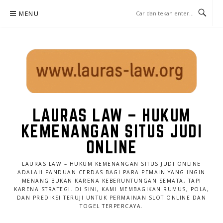
Lompat
MENU
ke
konten
LAURAS LAW – HUKUM
KEMENANGAN SITUS JUDI
ONLINE
LAURAS LAW – HUKUM KEMENANGAN SITUS JUDI ONLINE
ADALAH PANDUAN CERDAS BAGI PARA PEMAIN YANG INGIN
MENANG BUKAN KARENA KEBERUNTUNGAN SEMATA, TAPI
KARENA STRATEGI. DI SINI, KAMI MEMBAGIKAN RUMUS, POLA,
DAN PREDIKSI TERUJI UNTUK PERMAINAN SLOT ONLINE DAN
TOGEL TERPERCAYA.