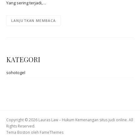
Yang sering terjadi,…
LANJUTKAN MEMBACA
KATEGORI
sohotogel
Copyright © 2026 Lauras Law – Hukum Kemenangan situs judi online. All
Rights Reserved.
Tema Boston oleh
FameThemes