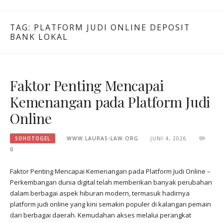
TAG:
PLATFORM JUDI ONLINE DEPOSIT
BANK LOKAL
Faktor Penting Mencapai
Kemenangan pada Platform Judi
Online
SOHOTOGEL
WWW.LAURAS-LAW.ORG
JUNI 4, 2026
0
Faktor Penting Mencapai Kemenangan pada Platform Judi Online –
Perkembangan dunia digital telah memberikan banyak perubahan
dalam berbagai aspek hiburan modern, termasuk hadirnya
platform judi online yang kini semakin populer di kalangan pemain
dari berbagai daerah. Kemudahan akses melalui perangkat