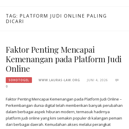
TAG:
PLATFORM JUDI ONLINE PALING
DICARI
Faktor Penting Mencapai
Kemenangan pada Platform Judi
Online
SOHOTOGEL
WWW.LAURAS-LAW.ORG
JUNI 4, 2026
0
Faktor Penting Mencapai Kemenangan pada Platform Judi Online –
Perkembangan dunia digital telah memberikan banyak perubahan
dalam berbagai aspek hiburan modern, termasuk hadirnya
platform judi online yang kini semakin populer di kalangan pemain
dari berbagai daerah. Kemudahan akses melalui perangkat