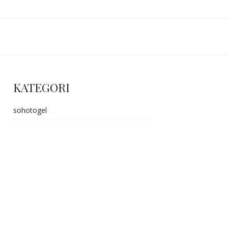
KATEGORI
sohotogel