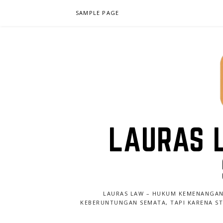
Lompat
SAMPLE PAGE
ke
konten
LAURAS 
LAURAS LAW – HUKUM KEMENANGAN 
KEBERUNTUNGAN SEMATA, TAPI KARENA STR