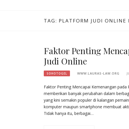
TAG:
PLATFORM JUDI ONLINE
Faktor Penting Menca
Judi Online
WWW.LAURAS-LAW.ORG
J
SOHOTOGEL
Faktor Penting Mencapai Kemenangan pada Pla
memberikan banyak perubahan dalam berbagai
yang kini semakin populer di kalangan pemai
komputer maupun smartphone membuat aktivit
Tidak hanya itu, berbagai…