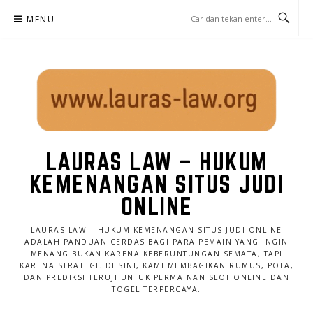
Lompat
MENU
ke
konten
LAURAS LAW – HUKUM
KEMENANGAN SITUS JUDI
ONLINE
LAURAS LAW – HUKUM KEMENANGAN SITUS JUDI ONLINE
ADALAH PANDUAN CERDAS BAGI PARA PEMAIN YANG INGIN
MENANG BUKAN KARENA KEBERUNTUNGAN SEMATA, TAPI
KARENA STRATEGI. DI SINI, KAMI MEMBAGIKAN RUMUS, POLA,
DAN PREDIKSI TERUJI UNTUK PERMAINAN SLOT ONLINE DAN
TOGEL TERPERCAYA.