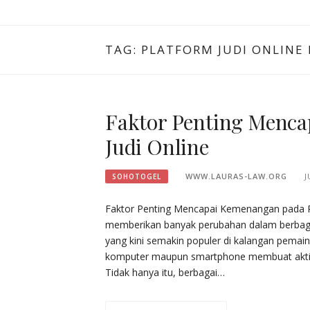
TAG:
PLATFORM JUDI ONLINE
Faktor Penting Menca
Judi Online
WWW.LAURAS-LAW.ORG
J
SOHOTOGEL
Faktor Penting Mencapai Kemenangan pada Pla
memberikan banyak perubahan dalam berbagai
yang kini semakin populer di kalangan pemai
komputer maupun smartphone membuat aktivit
Tidak hanya itu, berbagai…