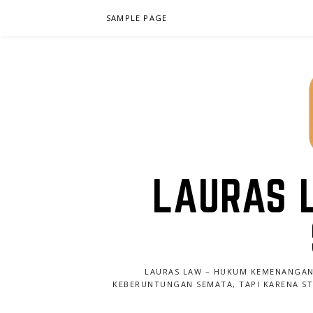
Lompat
SAMPLE PAGE
ke
konten
LAURAS 
LAURAS LAW – HUKUM KEMENANGAN 
KEBERUNTUNGAN SEMATA, TAPI KARENA STR