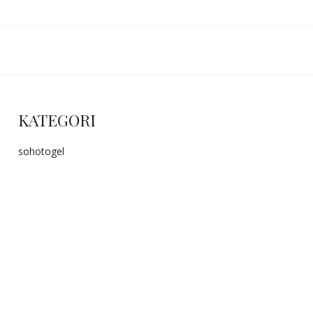
KATEGORI
sohotogel