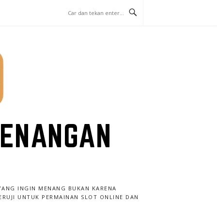
MENANGAN
E
 YANG INGIN MENANG BUKAN KARENA
TERUJI UNTUK PERMAINAN SLOT ONLINE DAN