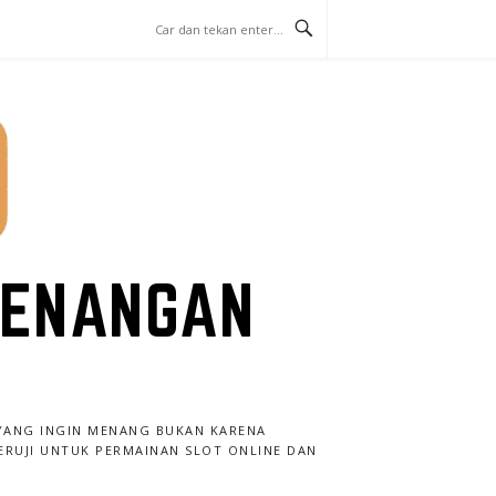
MENANGAN
E
 YANG INGIN MENANG BUKAN KARENA
TERUJI UNTUK PERMAINAN SLOT ONLINE DAN