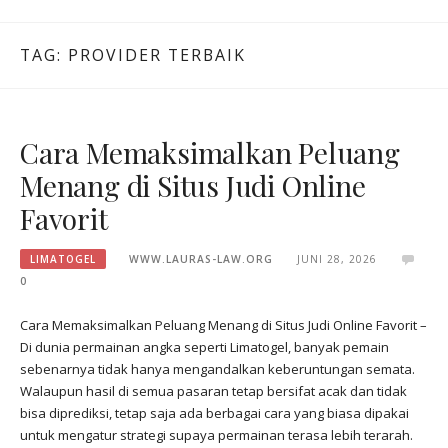
TAG:
PROVIDER TERBAIK
Cara Memaksimalkan Peluang
Menang di Situs Judi Online
Favorit
LIMATOGEL
WWW.LAURAS-LAW.ORG
JUNI 28, 2026
0
Cara Memaksimalkan Peluang Menang di Situs Judi Online Favorit –
Di dunia permainan angka seperti Limatogel, banyak pemain
sebenarnya tidak hanya mengandalkan keberuntungan semata.
Walaupun hasil di semua pasaran tetap bersifat acak dan tidak
bisa diprediksi, tetap saja ada berbagai cara yang biasa dipakai
untuk mengatur strategi supaya permainan terasa lebih terarah.