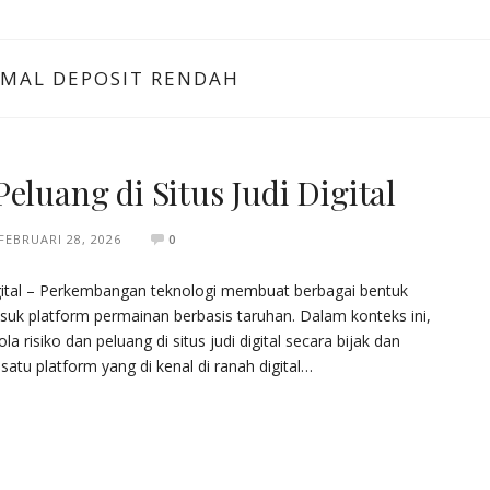
NIMAL DEPOSIT RENDAH
eluang di Situs Judi Digital
FEBRUARI 28, 2026
0
Digital – Perkembangan teknologi membuat berbagai bentuk
suk platform permainan berbasis taruhan. Dalam konteks ini,
isiko dan peluang di situs judi digital secara bijak dan
atu platform yang di kenal di ranah digital…