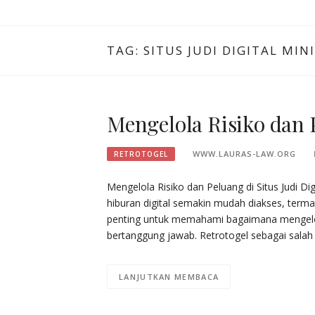
TAG:
SITUS JUDI DIGITAL MI
Mengelola Risiko dan P
WWW.LAURAS-LAW.ORG
RETROTOGEL
Mengelola Risiko dan Peluang di Situs Judi 
hiburan digital semakin mudah diakses, terma
penting untuk memahami bagaimana mengelola r
bertanggung jawab. Retrotogel sebagai salah s
LANJUTKAN MEMBACA