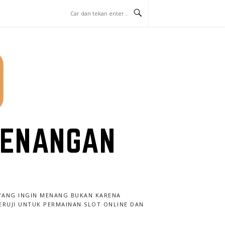
MENANGAN
E
 YANG INGIN MENANG BUKAN KARENA
TERUJI UNTUK PERMAINAN SLOT ONLINE DAN