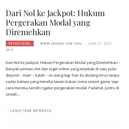
Dari Nol ke Jackpot: Hukum
Pergerakan Modal yang
Diremehkan
RETROTOGEL
WWW.LAURAS-LAW.ORG
JUNI 21, 2025
0
Dari Nol ke Jackpot: Hukum Pergerakan Modal yang Diremehkan –
Banyak pemain slot dan togel online yang terjebak di satu pola:
deposit – main – kalah – isi ulang lagi. Dan itu diulang terus tanpa
sadar bahwa yang mereka lawan bukan cuma sistem game, tapi
cara mereka sendiri ngatur pergerakan modal. Padahal, justru di
sinilah…
LANJUTKAN MEMBACA