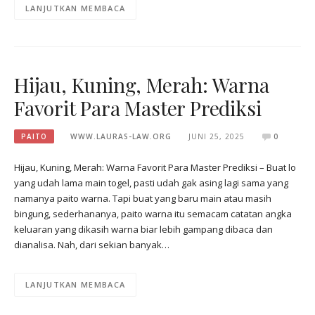
LANJUTKAN MEMBACA
Hijau, Kuning, Merah: Warna
Favorit Para Master Prediksi
PAITO
WWW.LAURAS-LAW.ORG
JUNI 25, 2025
0
Hijau, Kuning, Merah: Warna Favorit Para Master Prediksi – Buat lo
yang udah lama main togel, pasti udah gak asing lagi sama yang
namanya paito warna. Tapi buat yang baru main atau masih
bingung, sederhananya, paito warna itu semacam catatan angka
keluaran yang dikasih warna biar lebih gampang dibaca dan
dianalisa. Nah, dari sekian banyak…
LANJUTKAN MEMBACA