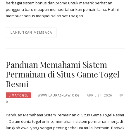
berbagai sistem bonus dan promo untuk menarik perhatian
pengguna baru maupun mempertahankan pemain lama. Hal ini
membuat bonus menjadi salah satu bagian…
LANJUTKAN MEMBACA
Panduan Memahami Sistem
Permainan di Situs Game Togel
Resmi
LIMATOGEL
WWW.LAURAS-LAW.ORG
APRIL 24, 2026
0
Panduan Memahami Sistem Permainan di Situs Game Togel Resmi
– Dalam dunia togel online, memahami sistem permainan menjadi
langkah awal yang sangat penting sebelum mulai bermain. Banyak