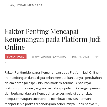
LANJUTKAN MEMBACA
Faktor Penting Mencapai
Kemenangan pada Platform Judi
Online
SOHOTOGEL
WWW.LAURAS-LAW.ORG
JUNI 4, 2026
0
Faktor Penting Mencapai Kemenangan pada Platform Judi Online –
Perkembangan dunia digital telah memberikan banyak perubahan
dalam berbagai aspek hiburan modern, termasuk hadirnya
platform judi online yang kini semakin populer di kalangan pemain
dari berbagai daerah. Kemudahan akses melalui perangkat
komputer maupun smartphone membuat aktivitas bermain
menjadi lebih praktis dibandingkan sebelumnya. Tidak hanya itu,