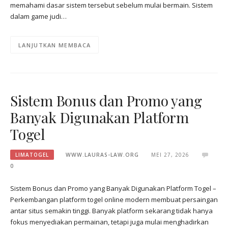
memahami dasar sistem tersebut sebelum mulai bermain. Sistem
dalam game judi…
LANJUTKAN MEMBACA
Sistem Bonus dan Promo yang
Banyak Digunakan Platform
Togel
LIMATOGEL
WWW.LAURAS-LAW.ORG
MEI 27, 2026
0
Sistem Bonus dan Promo yang Banyak Digunakan Platform Togel –
Perkembangan platform togel online modern membuat persaingan
antar situs semakin tinggi. Banyak platform sekarang tidak hanya
fokus menyediakan permainan, tetapi juga mulai menghadirkan