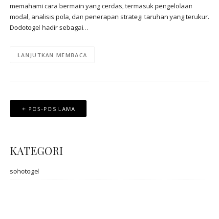
memahami cara bermain yang cerdas, termasuk pengelolaan
modal, analisis pola, dan penerapan strategi taruhan yang terukur.
Dodotogel hadir sebagai…
LANJUTKAN MEMBACA
Navigasi
POS-POS LAMA
pos
KATEGORI
sohotogel