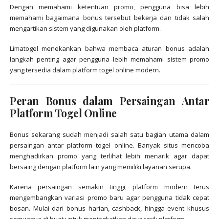
Dengan memahami ketentuan promo, pengguna bisa lebih
memahami bagaimana bonus tersebut bekerja dan tidak salah
mengartikan sistem yang digunakan oleh platform.
Limatogel menekankan bahwa membaca aturan bonus adalah
langkah penting agar pengguna lebih memahami sistem promo
yang tersedia dalam platform togel online modern.
Peran Bonus dalam Persaingan Antar
Platform Togel Online
Bonus sekarang sudah menjadi salah satu bagian utama dalam
persaingan antar platform togel online. Banyak situs mencoba
menghadirkan promo yang terlihat lebih menarik agar dapat
bersaing dengan platform lain yang memiliki layanan serupa.
Karena persaingan semakin tinggi, platform modern terus
mengembangkan variasi promo baru agar pengguna tidak cepat
bosan. Mulai dari bonus harian, cashback, hingga event khusus