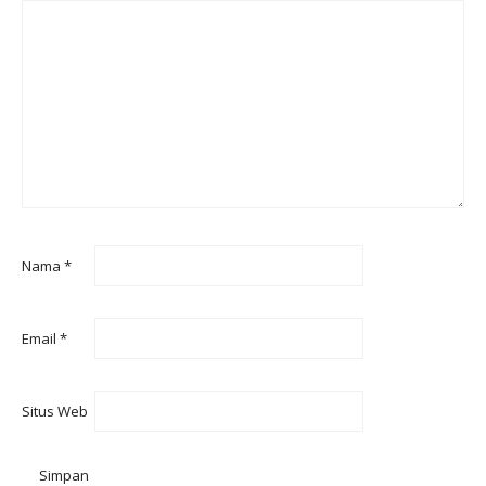
Nama
*
Email
*
Situs Web
Simpan