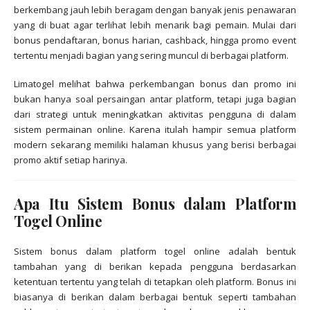
berkembang jauh lebih beragam dengan banyak jenis penawaran
yang di buat agar terlihat lebih menarik bagi pemain. Mulai dari
bonus pendaftaran, bonus harian, cashback, hingga promo event
tertentu menjadi bagian yang sering muncul di berbagai platform.
Limatogel melihat bahwa perkembangan bonus dan promo ini
bukan hanya soal persaingan antar platform, tetapi juga bagian
dari strategi untuk meningkatkan aktivitas pengguna di dalam
sistem permainan online. Karena itulah hampir semua platform
modern sekarang memiliki halaman khusus yang berisi berbagai
promo aktif setiap harinya.
Apa Itu Sistem Bonus dalam Platform
Togel Online
Sistem bonus dalam platform togel online adalah bentuk
tambahan yang di berikan kepada pengguna berdasarkan
ketentuan tertentu yang telah di tetapkan oleh platform. Bonus ini
biasanya di berikan dalam berbagai bentuk seperti tambahan