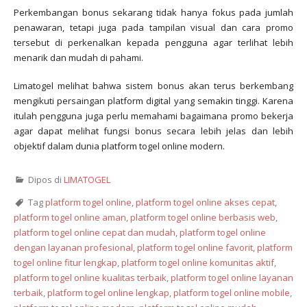
Perkembangan bonus sekarang tidak hanya fokus pada jumlah
penawaran, tetapi juga pada tampilan visual dan cara promo
tersebut di perkenalkan kepada pengguna agar terlihat lebih
menarik dan mudah di pahami.
Limatogel melihat bahwa sistem bonus akan terus berkembang
mengikuti persaingan platform digital yang semakin tinggi. Karena
itulah pengguna juga perlu memahami bagaimana promo bekerja
agar dapat melihat fungsi bonus secara lebih jelas dan lebih
objektif dalam dunia platform togel online modern.
Dipos di
LIMATOGEL
Tag
platform togel online
,
platform togel online akses cepat
,
platform togel online aman
,
platform togel online berbasis web
,
platform togel online cepat dan mudah
,
platform togel online
dengan layanan profesional
,
platform togel online favorit
,
platform
togel online fitur lengkap
,
platform togel online komunitas aktif
,
platform togel online kualitas terbaik
,
platform togel online layanan
terbaik
,
platform togel online lengkap
,
platform togel online mobile
,