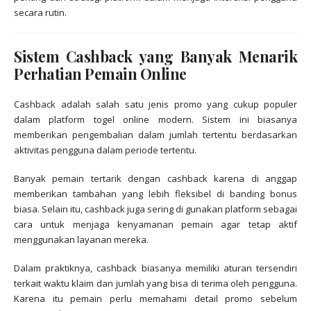
secara rutin.
Sistem Cashback yang Banyak Menarik
Perhatian Pemain Online
Cashback adalah salah satu jenis promo yang cukup populer
dalam platform togel online modern. Sistem ini biasanya
memberikan pengembalian dalam jumlah tertentu berdasarkan
aktivitas pengguna dalam periode tertentu.
Banyak pemain tertarik dengan cashback karena di anggap
memberikan tambahan yang lebih fleksibel di banding bonus
biasa. Selain itu, cashback juga sering di gunakan platform sebagai
cara untuk menjaga kenyamanan pemain agar tetap aktif
menggunakan layanan mereka.
Dalam praktiknya, cashback biasanya memiliki aturan tersendiri
terkait waktu klaim dan jumlah yang bisa di terima oleh pengguna.
Karena itu pemain perlu memahami detail promo sebelum