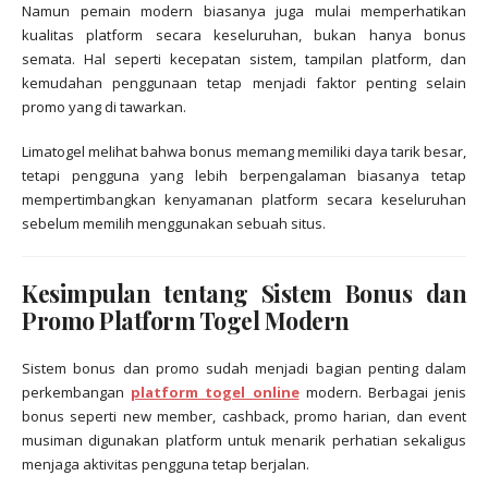
Namun pemain modern biasanya juga mulai memperhatikan
kualitas platform secara keseluruhan, bukan hanya bonus
semata. Hal seperti kecepatan sistem, tampilan platform, dan
kemudahan penggunaan tetap menjadi faktor penting selain
promo yang di tawarkan.
Limatogel melihat bahwa bonus memang memiliki daya tarik besar,
tetapi pengguna yang lebih berpengalaman biasanya tetap
mempertimbangkan kenyamanan platform secara keseluruhan
sebelum memilih menggunakan sebuah situs.
Kesimpulan tentang Sistem Bonus dan
Promo Platform Togel Modern
Sistem bonus dan promo sudah menjadi bagian penting dalam
perkembangan
platform togel online
modern. Berbagai jenis
bonus seperti new member, cashback, promo harian, dan event
musiman digunakan platform untuk menarik perhatian sekaligus
menjaga aktivitas pengguna tetap berjalan.