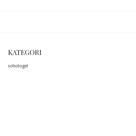
KATEGORI
sohotogel