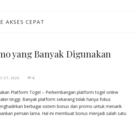
E AKSES CEPAT
omo yang Banyak Digunakan
I 27, 2026
0
kan Platform Togel – Perkembangan platform togel online
in tinggi. Banyak platform sekarang tidak hanya fokus
enghadirkan berbagai sistem bonus dan promo untuk menarik
nkan pemain lama. Hal ini membuat bonus menjadi salah satu