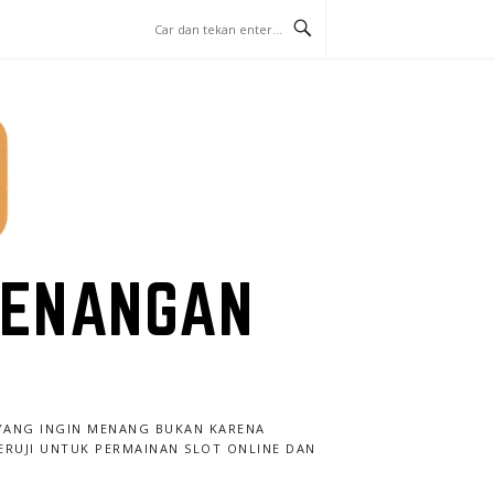
MENANGAN
E
 YANG INGIN MENANG BUKAN KARENA
TERUJI UNTUK PERMAINAN SLOT ONLINE DAN