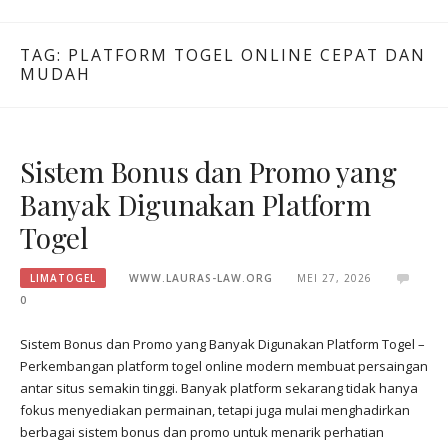
TAG:
PLATFORM TOGEL ONLINE CEPAT DAN
MUDAH
Sistem Bonus dan Promo yang
Banyak Digunakan Platform
Togel
LIMATOGEL
WWW.LAURAS-LAW.ORG
MEI 27, 2026
0
Sistem Bonus dan Promo yang Banyak Digunakan Platform Togel –
Perkembangan platform togel online modern membuat persaingan
antar situs semakin tinggi. Banyak platform sekarang tidak hanya
fokus menyediakan permainan, tetapi juga mulai menghadirkan
berbagai sistem bonus dan promo untuk menarik perhatian