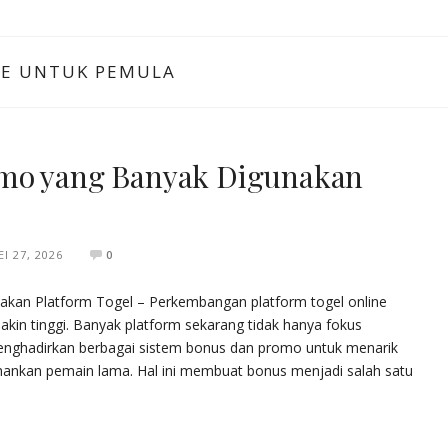
NE UNTUK PEMULA
omo yang Banyak Digunakan
I 27, 2026
0
kan Platform Togel – Perkembangan platform togel online
in tinggi. Banyak platform sekarang tidak hanya fokus
enghadirkan berbagai sistem bonus dan promo untuk menarik
nkan pemain lama. Hal ini membuat bonus menjadi salah satu