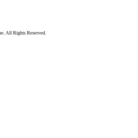
. All Rights Reserved.