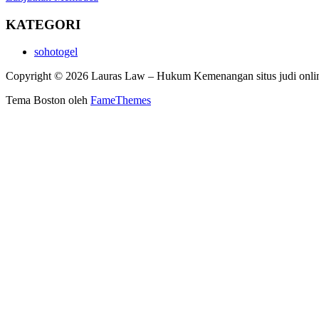
KATEGORI
sohotogel
Copyright © 2026 Lauras Law – Hukum Kemenangan situs judi online
Tema Boston oleh
FameThemes