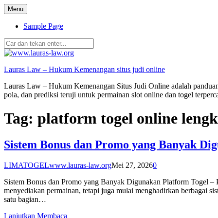
Lompat
Menu
ke
konten
Sample Page
Lauras Law – Hukum Kemenangan situs judi online
Lauras Law – Hukum Kemenangan Situs Judi Online adalah panduan ce
pola, dan prediksi teruji untuk permainan slot online dan togel terperc
Tag:
platform togel online leng
Sistem Bonus dan Promo yang Banyak Dig
LIMATOGEL
www.lauras-law.org
Mei 27, 2026
0
Sistem Bonus dan Promo yang Banyak Digunakan Platform Togel – Per
menyediakan permainan, tetapi juga mulai menghadirkan berbagai s
satu bagian…
Lanjutkan Membaca