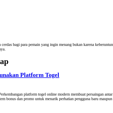
rdas bagi para pemain yang ingin menang bukan karena keberuntungan
aya.
kap
unakan Platform Togel
kembangan platform togel online modern membuat persaingan antar si
istem bonus dan promo untuk menarik perhatian pengguna baru maupu