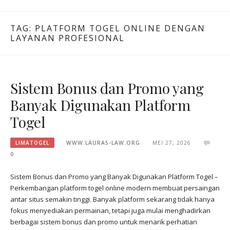
TAG:
PLATFORM TOGEL ONLINE DENGAN
LAYANAN PROFESIONAL
Sistem Bonus dan Promo yang
Banyak Digunakan Platform
Togel
LIMATOGEL
WWW.LAURAS-LAW.ORG
MEI 27, 2026
0
Sistem Bonus dan Promo yang Banyak Digunakan Platform Togel –
Perkembangan platform togel online modern membuat persaingan
antar situs semakin tinggi. Banyak platform sekarang tidak hanya
fokus menyediakan permainan, tetapi juga mulai menghadirkan
berbagai sistem bonus dan promo untuk menarik perhatian