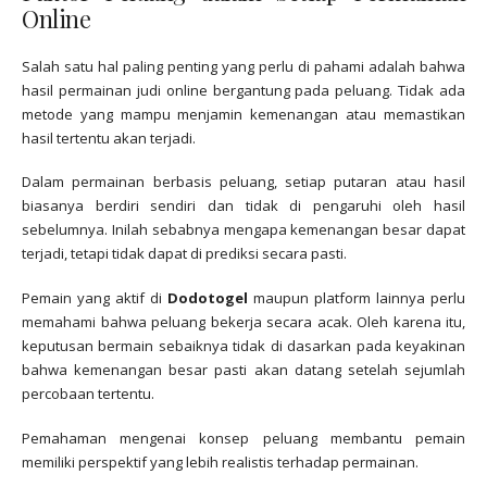
Online
Salah satu hal paling penting yang perlu di pahami adalah bahwa
hasil permainan judi online bergantung pada peluang. Tidak ada
metode yang mampu menjamin kemenangan atau memastikan
hasil tertentu akan terjadi.
Dalam permainan berbasis peluang, setiap putaran atau hasil
biasanya berdiri sendiri dan tidak di pengaruhi oleh hasil
sebelumnya. Inilah sebabnya mengapa kemenangan besar dapat
terjadi, tetapi tidak dapat di prediksi secara pasti.
Pemain yang aktif di
Dodotogel
maupun platform lainnya perlu
memahami bahwa peluang bekerja secara acak. Oleh karena itu,
keputusan bermain sebaiknya tidak di dasarkan pada keyakinan
bahwa kemenangan besar pasti akan datang setelah sejumlah
percobaan tertentu.
Pemahaman mengenai konsep peluang membantu pemain
memiliki perspektif yang lebih realistis terhadap permainan.