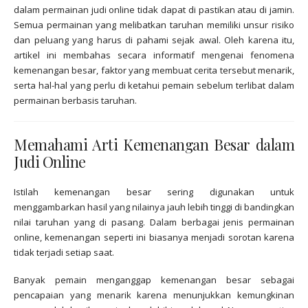
dalam permainan judi online tidak dapat di pastikan atau di jamin.
Semua permainan yang melibatkan taruhan memiliki unsur risiko
dan peluang yang harus di pahami sejak awal. Oleh karena itu,
artikel ini membahas secara informatif mengenai fenomena
kemenangan besar, faktor yang membuat cerita tersebut menarik,
serta hal-hal yang perlu di ketahui pemain sebelum terlibat dalam
permainan berbasis taruhan.
Memahami Arti Kemenangan Besar dalam
Judi Online
Istilah kemenangan besar sering digunakan untuk
menggambarkan hasil yang nilainya jauh lebih tinggi di bandingkan
nilai taruhan yang di pasang. Dalam berbagai jenis permainan
online, kemenangan seperti ini biasanya menjadi sorotan karena
tidak terjadi setiap saat.
Banyak pemain menganggap kemenangan besar sebagai
pencapaian yang menarik karena menunjukkan kemungkinan