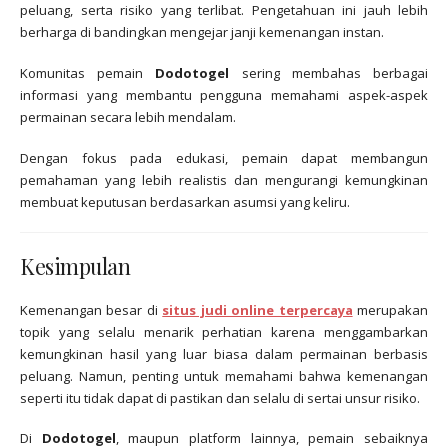
peluang, serta risiko yang terlibat. Pengetahuan ini jauh lebih
berharga di bandingkan mengejar janji kemenangan instan.
Komunitas pemain
Dodotogel
sering membahas berbagai
informasi yang membantu pengguna memahami aspek-aspek
permainan secara lebih mendalam.
Dengan fokus pada edukasi, pemain dapat membangun
pemahaman yang lebih realistis dan mengurangi kemungkinan
membuat keputusan berdasarkan asumsi yang keliru.
Kesimpulan
Kemenangan besar di
situs judi online terpercaya
merupakan
topik yang selalu menarik perhatian karena menggambarkan
kemungkinan hasil yang luar biasa dalam permainan berbasis
peluang. Namun, penting untuk memahami bahwa kemenangan
seperti itu tidak dapat di pastikan dan selalu di sertai unsur risiko.
Di
Dodotogel
, maupun platform lainnya, pemain sebaiknya