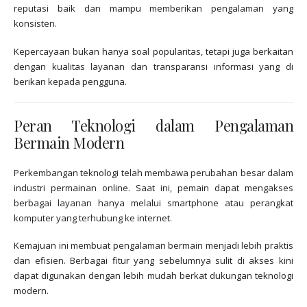
reputasi baik dan mampu memberikan pengalaman yang
konsisten.
Kepercayaan bukan hanya soal popularitas, tetapi juga berkaitan
dengan kualitas layanan dan transparansi informasi yang di
berikan kepada pengguna.
Peran Teknologi dalam Pengalaman
Bermain Modern
Perkembangan teknologi telah membawa perubahan besar dalam
industri permainan online. Saat ini, pemain dapat mengakses
berbagai layanan hanya melalui smartphone atau perangkat
komputer yang terhubung ke internet.
Kemajuan ini membuat pengalaman bermain menjadi lebih praktis
dan efisien. Berbagai fitur yang sebelumnya sulit di akses kini
dapat digunakan dengan lebih mudah berkat dukungan teknologi
modern.