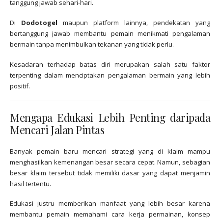
tanggung jawab sehari-hari.
Di
Dodotogel
maupun platform lainnya, pendekatan yang
bertanggung jawab membantu pemain menikmati pengalaman
bermain tanpa menimbulkan tekanan yang tidak perlu.
Kesadaran terhadap batas diri merupakan salah satu faktor
terpenting dalam menciptakan pengalaman bermain yang lebih
positif.
Mengapa Edukasi Lebih Penting daripada
Mencari Jalan Pintas
Banyak pemain baru mencari strategi yang di klaim mampu
menghasilkan kemenangan besar secara cepat. Namun, sebagian
besar klaim tersebut tidak memiliki dasar yang dapat menjamin
hasil tertentu.
Edukasi justru memberikan manfaat yang lebih besar karena
membantu pemain memahami cara kerja permainan, konsep