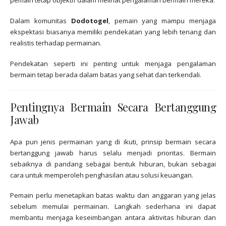
pemain tetap objektif dalam melihat pengalaman bermain mereka.
Dalam komunitas
Dodotogel
, pemain yang mampu menjaga
ekspektasi biasanya memiliki pendekatan yang lebih tenang dan
realistis terhadap permainan.
Pendekatan seperti ini penting untuk menjaga pengalaman
bermain tetap berada dalam batas yang sehat dan terkendali.
Pentingnya Bermain Secara Bertanggung
Jawab
Apa pun jenis permainan yang di ikuti, prinsip bermain secara
bertanggung jawab harus selalu menjadi prioritas. Bermain
sebaiknya di pandang sebagai bentuk hiburan, bukan sebagai
cara untuk memperoleh penghasilan atau solusi keuangan.
Pemain perlu menetapkan batas waktu dan anggaran yang jelas
sebelum memulai permainan. Langkah sederhana ini dapat
membantu menjaga keseimbangan antara aktivitas hiburan dan