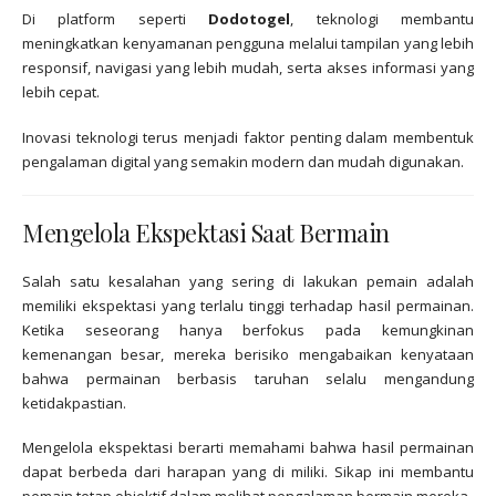
Di platform seperti
Dodotogel
, teknologi membantu
meningkatkan kenyamanan pengguna melalui tampilan yang lebih
responsif, navigasi yang lebih mudah, serta akses informasi yang
lebih cepat.
Inovasi teknologi terus menjadi faktor penting dalam membentuk
pengalaman digital yang semakin modern dan mudah digunakan.
Mengelola Ekspektasi Saat Bermain
Salah satu kesalahan yang sering di lakukan pemain adalah
memiliki ekspektasi yang terlalu tinggi terhadap hasil permainan.
Ketika seseorang hanya berfokus pada kemungkinan
kemenangan besar, mereka berisiko mengabaikan kenyataan
bahwa permainan berbasis taruhan selalu mengandung
ketidakpastian.
Mengelola ekspektasi berarti memahami bahwa hasil permainan
dapat berbeda dari harapan yang di miliki. Sikap ini membantu