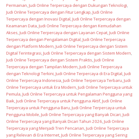
Permainan
,
Judi Online Terpercaya dengan Dukungan Teknologi
,
Judi Online Terpercaya dengan Fitur Lengkap
,
Judi Online
Terpercaya dengan Inovasi Digital
,
Judi Online Terpercaya dengan
Keamanan Data
,
Judi Online Terpercaya dengan Kemudahan
Akses
,
Judi Online Terpercaya dengan Layanan Cepat
,
Judi Online
Terpercaya dengan Pengalaman Digital
,
Judi Online Terpercaya
dengan Platform Modern
,
Judi Online Terpercaya dengan Sistem
Digital Terintegrasi
,
Judi Online Terpercaya dengan Sistem Modern
,
Judi Online Terpercaya dengan Sistem Praktis
,
Judi Online
Terpercaya dengan Tampilan Modern
,
Judi Online Terpercaya
dengan Teknologi Terkini
,
Judi Online Terpercaya di Era Digital
,
Judi
Online Terpercaya Indonesia
,
Judi Online Terpercaya Terbaru
,
Judi
Online Terpercaya untuk Era Modern
,
Judi Online Terpercaya untuk
Pemula
,
Judi Online Terpercaya untuk Pengalaman Pengguna yang
Baik
,
Judi Online Terpercaya untuk Pengguna Aktif
,
Judi Online
Terpercaya untuk Pengguna Baru
,
Judi Online Terpercaya untuk
Pengguna Mobile
,
Judi Online Terpercaya yang Banyak Dicari
,
Judi
Online Terpercaya yang Banyak Dicari Tahun 2026
,
Judi Online
Terpercaya yang Menjadi Tren Pencarian
,
Judi Online Terpercaya
yang Relevan di Era Internet
,
Judi Online Terpercaya yang Sering