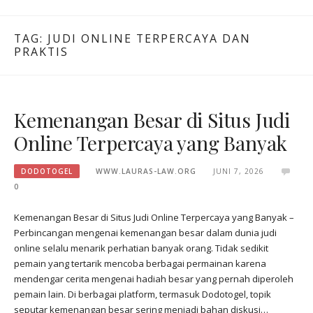
TAG:
JUDI ONLINE TERPERCAYA DAN
PRAKTIS
Kemenangan Besar di Situs Judi
Online Terpercaya yang Banyak
DODOTOGEL
WWW.LAURAS-LAW.ORG
JUNI 7, 2026
0
Kemenangan Besar di Situs Judi Online Terpercaya yang Banyak –
Perbincangan mengenai kemenangan besar dalam dunia judi
online selalu menarik perhatian banyak orang. Tidak sedikit
pemain yang tertarik mencoba berbagai permainan karena
mendengar cerita mengenai hadiah besar yang pernah diperoleh
pemain lain. Di berbagai platform, termasuk Dodotogel, topik
seputar kemenangan besar sering menjadi bahan diskusi…