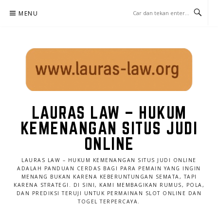
Lompat
MENU
ke
konten
LAURAS LAW – HUKUM
KEMENANGAN SITUS JUDI
ONLINE
LAURAS LAW – HUKUM KEMENANGAN SITUS JUDI ONLINE
ADALAH PANDUAN CERDAS BAGI PARA PEMAIN YANG INGIN
MENANG BUKAN KARENA KEBERUNTUNGAN SEMATA, TAPI
KARENA STRATEGI. DI SINI, KAMI MEMBAGIKAN RUMUS, POLA,
DAN PREDIKSI TERUJI UNTUK PERMAINAN SLOT ONLINE DAN
TOGEL TERPERCAYA.