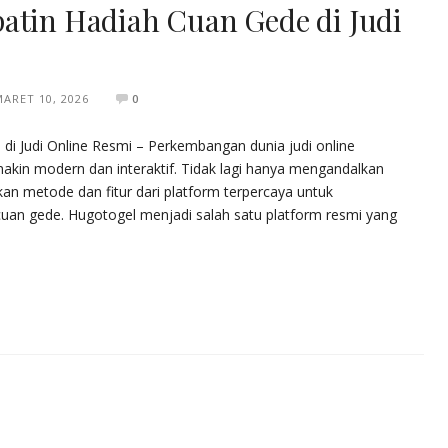
atin Hadiah Cuan Gede di Judi
ARET 10, 2026
0
di Judi Online Resmi – Perkembangan dunia judi online
in modern dan interaktif. Tidak lagi hanya mengandalkan
n metode dan fitur dari platform terpercaya untuk
an gede. Hugotogel menjadi salah satu platform resmi yang