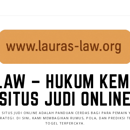
LAW – HUKUM KE
SITUS JUDI ONLIN
SITUS JUDI ONLINE ADALAH PANDUAN CERDAS BAGI PARA PEMAIN
ATEGI. DI SINI, KAMI MEMBAGIKAN RUMUS, POLA, DAN PREDIKSI 
TOGEL TERPERCAYA.