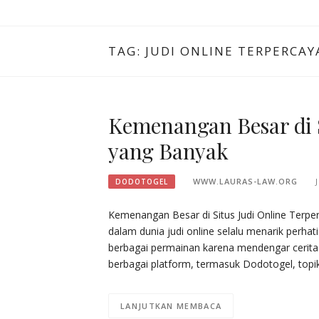
TAG:
JUDI ONLINE TERPERCAY
Kemenangan Besar di S
yang Banyak
WWW.LAURAS-LAW.ORG
DODOTOGEL
Kemenangan Besar di Situs Judi Online Ter
dalam dunia judi online selalu menarik perha
berbagai permainan karena mendengar cerita 
berbagai platform, termasuk Dodotogel, topi
LANJUTKAN MEMBACA