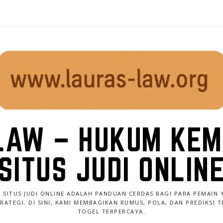
LAW – HUKUM KE
SITUS JUDI ONLIN
SITUS JUDI ONLINE ADALAH PANDUAN CERDAS BAGI PARA PEMAIN
ATEGI. DI SINI, KAMI MEMBAGIKAN RUMUS, POLA, DAN PREDIKSI 
TOGEL TERPERCAYA.