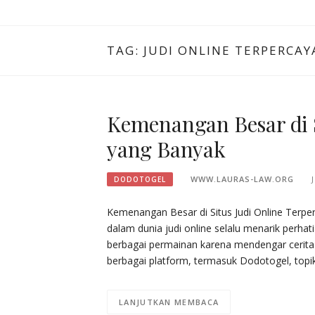
TAG:
JUDI ONLINE TERPERCA
Kemenangan Besar di S
yang Banyak
WWW.LAURAS-LAW.ORG
DODOTOGEL
Kemenangan Besar di Situs Judi Online Ter
dalam dunia judi online selalu menarik perha
berbagai permainan karena mendengar cerita 
berbagai platform, termasuk Dodotogel, topi
LANJUTKAN MEMBACA