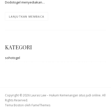
Dodotogel menyediakan…
LANJUTKAN MEMBACA
KATEGORI
sohotogel
Copyright © 2026 Lauras Law – Hukum Kemenangan situs judi online. All
Rights Reserved.
Tema Boston oleh
FameThemes