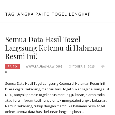
TAG:
ANGKA PAITO TOGEL LENGKAP
Semua Data Hasil Togel
Langsung Ketemu di Halaman
Resmi Ini!
PAITO
WWW.LAURAS-LAW.ORG
OKTOBER 9, 2025
0
Semua Data Hasil Togel Langsung Ketemu di Halaman Resmi Ini! –
Di era digital sekarang, mencari hasil togel bukan lagi hal yang sulit.
Dulu, banyak pemain togel harus menunggu koran, siaran radio,
atau forum-forum kecil hanya untuk mengetahui angka keluaran.
Namun sekarang, cukup dengan membuka halaman resmi togel
online, semua data hasil keluaran langsung bisa…