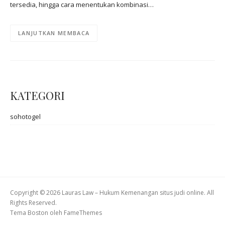
tersedia, hingga cara menentukan kombinasi…
LANJUTKAN MEMBACA
KATEGORI
sohotogel
Copyright © 2026 Lauras Law – Hukum Kemenangan situs judi online. All
Rights Reserved.
Tema Boston oleh
FameThemes