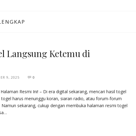
LENGKAP
el Langsung Ketemu di
ER 9, 2025
0
laman Resmi Ini! – Di era digital sekarang, mencari hasil togel
in togel harus menunggu koran, siaran radio, atau forum-forum
an. Namun sekarang, cukup dengan membuka halaman resmi togel
isa…