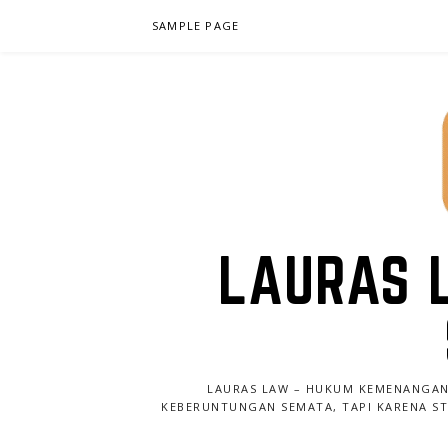
Lompat
SAMPLE PAGE
ke
konten
LAURAS 
LAURAS LAW – HUKUM KEMENANGAN 
KEBERUNTUNGAN SEMATA, TAPI KARENA STR