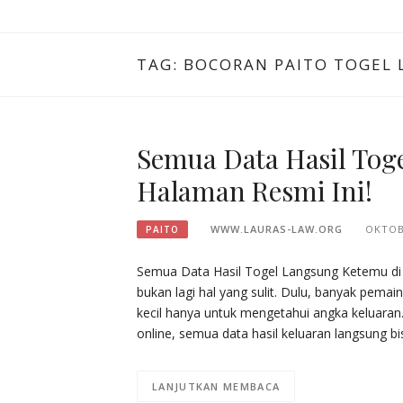
TAG:
BOCORAN PAITO TOGEL 
Semua Data Hasil Tog
Halaman Resmi Ini!
WWW.LAURAS-LAW.ORG
OKTOB
PAITO
Semua Data Hasil Togel Langsung Ketemu di Ha
bukan lagi hal yang sulit. Dulu, banyak pema
kecil hanya untuk mengetahui angka keluar
online, semua data hasil keluaran langsung b
LANJUTKAN MEMBACA