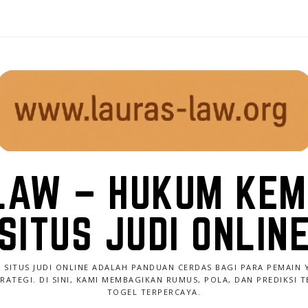
LAW – HUKUM KE
SITUS JUDI ONLIN
SITUS JUDI ONLINE ADALAH PANDUAN CERDAS BAGI PARA PEMAIN
ATEGI. DI SINI, KAMI MEMBAGIKAN RUMUS, POLA, DAN PREDIKSI 
TOGEL TERPERCAYA.