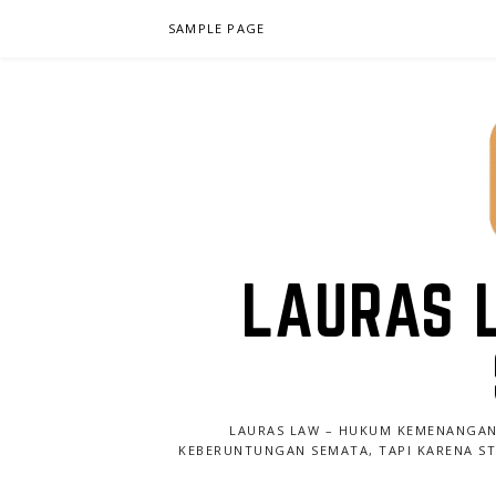
Lompat
SAMPLE PAGE
ke
konten
LAURAS 
LAURAS LAW – HUKUM KEMENANGAN 
KEBERUNTUNGAN SEMATA, TAPI KARENA STR