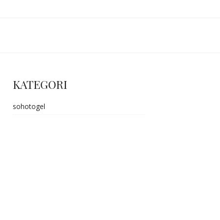
KATEGORI
sohotogel