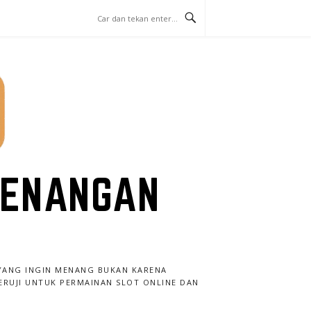
MENANGAN
E
 YANG INGIN MENANG BUKAN KARENA
TERUJI UNTUK PERMAINAN SLOT ONLINE DAN