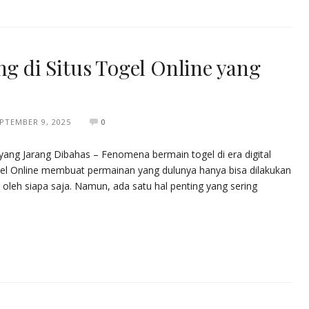
di Situs Togel Online yang
PTEMBER 9, 2025
0
ang Jarang Dibahas – Fenomena bermain togel di era digital
gel Online membuat permainan yang dulunya hanya bisa dilakukan
 oleh siapa saja. Namun, ada satu hal penting yang sering