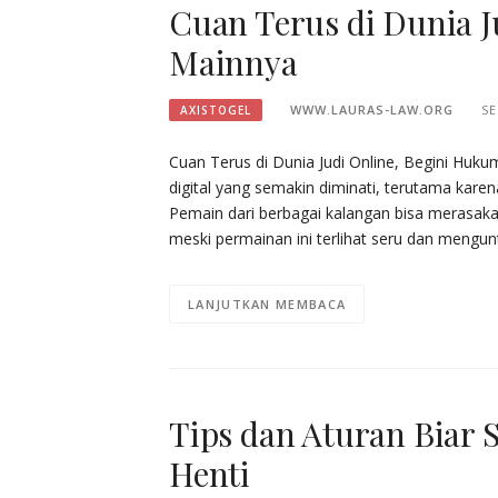
Cuan Terus di Dunia 
Mainnya
WWW.LAURAS-LAW.ORG
SE
AXISTOGEL
Cuan Terus di Dunia Judi Online, Begini Hukum
digital yang semakin diminati, terutama ka
Pemain dari berbagai kalangan bisa merasak
meski permainan ini terlihat seru dan mengu
LANJUTKAN MEMBACA
Tips dan Aturan Biar 
Henti