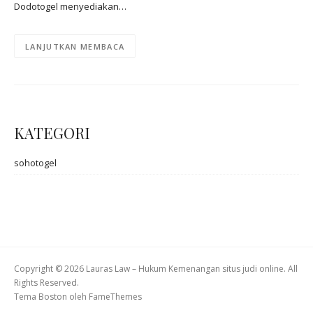
Dodotogel menyediakan…
LANJUTKAN MEMBACA
KATEGORI
sohotogel
Copyright © 2026 Lauras Law – Hukum Kemenangan situs judi online. All
Rights Reserved.
Tema Boston oleh
FameThemes