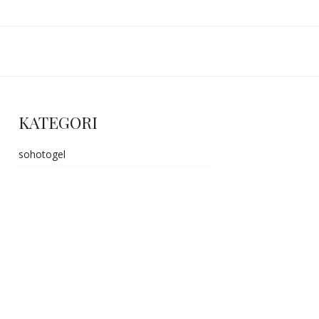
KATEGORI
sohotogel