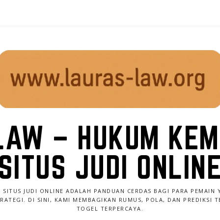
LAW – HUKUM KE
SITUS JUDI ONLIN
SITUS JUDI ONLINE ADALAH PANDUAN CERDAS BAGI PARA PEMAIN
ATEGI. DI SINI, KAMI MEMBAGIKAN RUMUS, POLA, DAN PREDIKSI 
TOGEL TERPERCAYA.