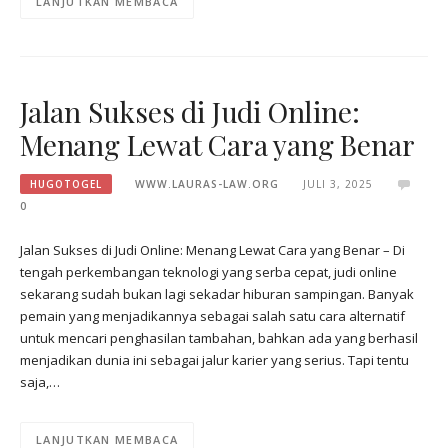
LANJUTKAN MEMBACA
Jalan Sukses di Judi Online:
Menang Lewat Cara yang Benar
HUGOTOGEL
WWW.LAURAS-LAW.ORG
JULI 3, 2025
0
Jalan Sukses di Judi Online: Menang Lewat Cara yang Benar – Di
tengah perkembangan teknologi yang serba cepat, judi online
sekarang sudah bukan lagi sekadar hiburan sampingan. Banyak
pemain yang menjadikannya sebagai salah satu cara alternatif
untuk mencari penghasilan tambahan, bahkan ada yang berhasil
menjadikan dunia ini sebagai jalur karier yang serius. Tapi tentu
saja,…
LANJUTKAN MEMBACA