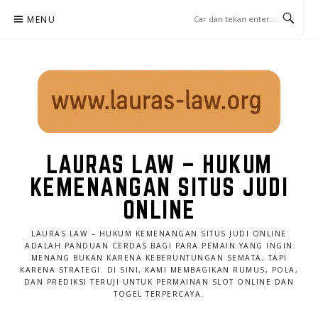
Lompat
MENU
ke
konten
LAURAS LAW – HUKUM
KEMENANGAN SITUS JUDI
ONLINE
LAURAS LAW – HUKUM KEMENANGAN SITUS JUDI ONLINE
ADALAH PANDUAN CERDAS BAGI PARA PEMAIN YANG INGIN
MENANG BUKAN KARENA KEBERUNTUNGAN SEMATA, TAPI
KARENA STRATEGI. DI SINI, KAMI MEMBAGIKAN RUMUS, POLA,
DAN PREDIKSI TERUJI UNTUK PERMAINAN SLOT ONLINE DAN
TOGEL TERPERCAYA.