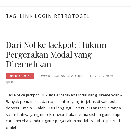
TAG:
LINK LOGIN RETROTOGEL
Dari Nol ke Jackpot: Hukum
Pergerakan Modal yang
Diremehkan
RETROTOGEL
WWW.LAURAS-LAW.ORG
JUNI 21, 2025
0
Dari Nol ke Jackpot: Hukum Pergerakan Modal yang Diremehkan –
Banyak pemain slot dan togel online yang terjebak di satu pola:
deposit – main – kalah – isi ulang lagi. Dan itu diulang terus tanpa
sadar bahwa yang mereka lawan bukan cuma sistem game, tapi
cara mereka sendiri ngatur pergerakan modal. Padahal, justru di
sinilah…