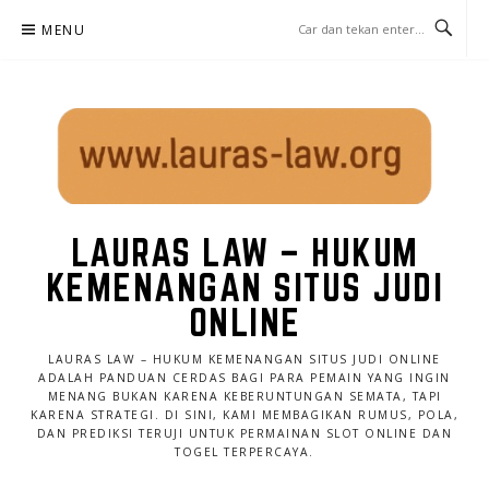
Lompat
MENU
ke
konten
LAURAS LAW – HUKUM
KEMENANGAN SITUS JUDI
ONLINE
LAURAS LAW – HUKUM KEMENANGAN SITUS JUDI ONLINE
ADALAH PANDUAN CERDAS BAGI PARA PEMAIN YANG INGIN
MENANG BUKAN KARENA KEBERUNTUNGAN SEMATA, TAPI
KARENA STRATEGI. DI SINI, KAMI MEMBAGIKAN RUMUS, POLA,
DAN PREDIKSI TERUJI UNTUK PERMAINAN SLOT ONLINE DAN
TOGEL TERPERCAYA.