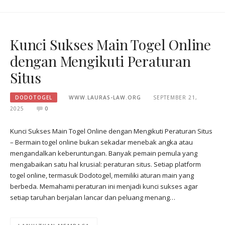
Kunci Sukses Main Togel Online
dengan Mengikuti Peraturan
Situs
DODOTOGEL
WWW.LAURAS-LAW.ORG
SEPTEMBER 21,
2025
0
Kunci Sukses Main Togel Online dengan Mengikuti Peraturan Situs
– Bermain togel online bukan sekadar menebak angka atau
mengandalkan keberuntungan. Banyak pemain pemula yang
mengabaikan satu hal krusial: peraturan situs. Setiap platform
togel online, termasuk Dodotogel, memiliki aturan main yang
berbeda. Memahami peraturan ini menjadi kunci sukses agar
setiap taruhan berjalan lancar dan peluang menang…