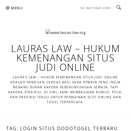
Lompat
MENU
ke
konten
LAURAS LAW – HUKUM
KEMENANGAN SITUS
JUDI ONLINE
LAURAS LAW – HUKUM KEMENANGAN SITUS JUDI ONLINE
ADALAH PANDUAN CERDAS BAGI PARA PEMAIN YANG INGIN
MENANG BUKAN KARENA KEBERUNTUNGAN SEMATA, TAPI
KARENA STRATEGI. DI SINI, KAMI MEMBAGIKAN RUMUS, POLA,
DAN PREDIKSI TERUJI UNTUK PERMAINAN SLOT ONLINE DAN
TOGEL TERPERCAYA.
TAG:
LOGIN SITUS DODOTOGEL TERBARU