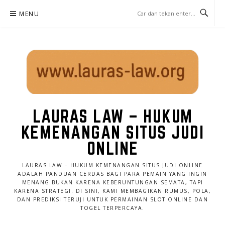
Lompat
MENU
ke
konten
LAURAS LAW – HUKUM
KEMENANGAN SITUS JUDI
ONLINE
LAURAS LAW – HUKUM KEMENANGAN SITUS JUDI ONLINE
ADALAH PANDUAN CERDAS BAGI PARA PEMAIN YANG INGIN
MENANG BUKAN KARENA KEBERUNTUNGAN SEMATA, TAPI
KARENA STRATEGI. DI SINI, KAMI MEMBAGIKAN RUMUS, POLA,
DAN PREDIKSI TERUJI UNTUK PERMAINAN SLOT ONLINE DAN
TOGEL TERPERCAYA.