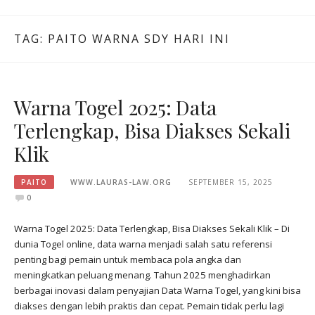
TAG:
PAITO WARNA SDY HARI INI
Warna Togel 2025: Data
Terlengkap, Bisa Diakses Sekali
Klik
PAITO
WWW.LAURAS-LAW.ORG
SEPTEMBER 15, 2025
0
Warna Togel 2025: Data Terlengkap, Bisa Diakses Sekali Klik – Di
dunia Togel online, data warna menjadi salah satu referensi
penting bagi pemain untuk membaca pola angka dan
meningkatkan peluang menang. Tahun 2025 menghadirkan
berbagai inovasi dalam penyajian Data Warna Togel, yang kini bisa
diakses dengan lebih praktis dan cepat. Pemain tidak perlu lagi