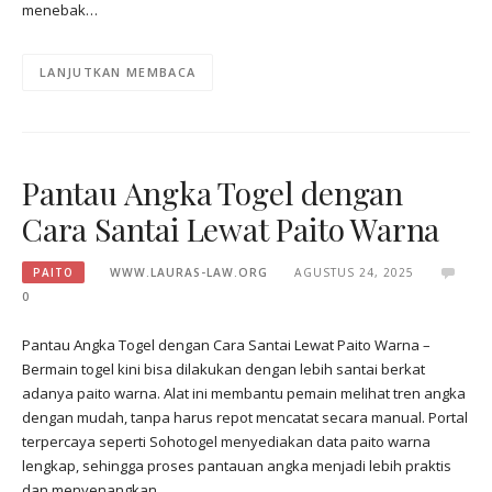
menebak…
LANJUTKAN MEMBACA
Pantau Angka Togel dengan
Cara Santai Lewat Paito Warna
PAITO
WWW.LAURAS-LAW.ORG
AGUSTUS 24, 2025
0
Pantau Angka Togel dengan Cara Santai Lewat Paito Warna –
Bermain togel kini bisa dilakukan dengan lebih santai berkat
adanya paito warna. Alat ini membantu pemain melihat tren angka
dengan mudah, tanpa harus repot mencatat secara manual. Portal
terpercaya seperti Sohotogel menyediakan data paito warna
lengkap, sehingga proses pantauan angka menjadi lebih praktis
dan menyenangkan….