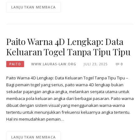
LANJUTKAN MEMBACA
Paito Warna 4D Lengkap: Data
Keluaran Togel Tanpa Tipu Tipu
PAITO
WWW.LAURAS-LAW.ORG
JULI 23, 2025
0
Paito Warna 4D Lengkap: Data Keluaran Togel Tanpa Tipu Tipu –
Bagi pemain togel yang serius, paito warna 4D lengkap bukan
sekadar pajangan angka-angka, melainkan senjata utama untuk
membaca pola keluaran angka dari berbagai pasaran. Paito warna
dibuat dengan sistem visual yang menggunakan warna-warna
tertentu untuk menunjukkan frekuensi keluarnya angka tertentu.
Hal ini memudahkan pemain…
LANJUTKAN MEMBACA