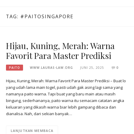
TAG:
#PAITOSINGAPORE
Hijau, Kuning, Merah: Warna
Favorit Para Master Prediksi
PAITO
WWW.LAURAS-LAW.ORG
JUNI 25, 2025
0
Hijau, Kuning, Merah: Warna Favorit Para Master Prediksi – Buat lo
yang udah lama main togel, pasti udah gak asing lagi sama yang
namanya paito warna. Tapi buat yang baru main atau masih
bingung, sederhananya, paito warna itu semacam catatan angka
keluaran yang dikasih warna biar lebih gampang dibaca dan
dianalisa. Nah, dari sekian banyak…
LANJUTKAN MEMBACA