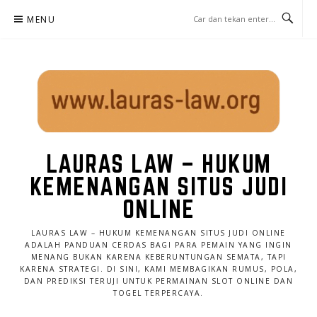
Lompat
MENU
ke
konten
LAURAS LAW – HUKUM
KEMENANGAN SITUS JUDI
ONLINE
LAURAS LAW – HUKUM KEMENANGAN SITUS JUDI ONLINE
ADALAH PANDUAN CERDAS BAGI PARA PEMAIN YANG INGIN
MENANG BUKAN KARENA KEBERUNTUNGAN SEMATA, TAPI
KARENA STRATEGI. DI SINI, KAMI MEMBAGIKAN RUMUS, POLA,
DAN PREDIKSI TERUJI UNTUK PERMAINAN SLOT ONLINE DAN
TOGEL TERPERCAYA.