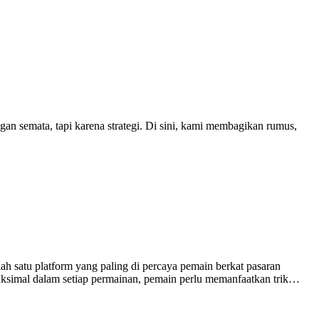
 semata, tapi karena strategi. Di sini, kami membagikan rumus,
ah satu platform yang paling di percaya pemain berkat pasaran
aksimal dalam setiap permainan, pemain perlu memanfaatkan trik…