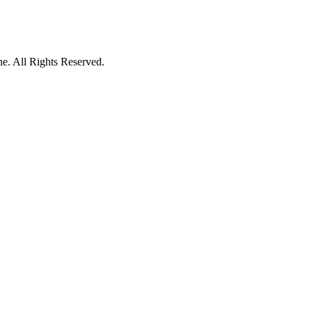
. All Rights Reserved.