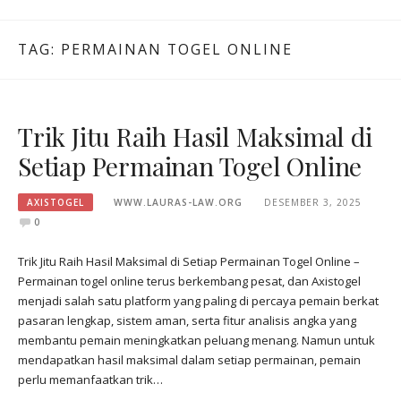
TAG:
PERMAINAN TOGEL ONLINE
Trik Jitu Raih Hasil Maksimal di
Setiap Permainan Togel Online
AXISTOGEL
WWW.LAURAS-LAW.ORG
DESEMBER 3, 2025
0
Trik Jitu Raih Hasil Maksimal di Setiap Permainan Togel Online –
Permainan togel online terus berkembang pesat, dan Axistogel
menjadi salah satu platform yang paling di percaya pemain berkat
pasaran lengkap, sistem aman, serta fitur analisis angka yang
membantu pemain meningkatkan peluang menang. Namun untuk
mendapatkan hasil maksimal dalam setiap permainan, pemain
perlu memanfaatkan trik…