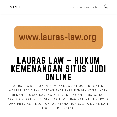
Lompat
MENU
ke
konten
LAURAS LAW – HUKUM
KEMENANGAN SITUS JUDI
ONLINE
LAURAS LAW – HUKUM KEMENANGAN SITUS JUDI ONLINE
ADALAH PANDUAN CERDAS BAGI PARA PEMAIN YANG INGIN
MENANG BUKAN KARENA KEBERUNTUNGAN SEMATA, TAPI
KARENA STRATEGI. DI SINI, KAMI MEMBAGIKAN RUMUS, POLA,
DAN PREDIKSI TERUJI UNTUK PERMAINAN SLOT ONLINE DAN
TOGEL TERPERCAYA.