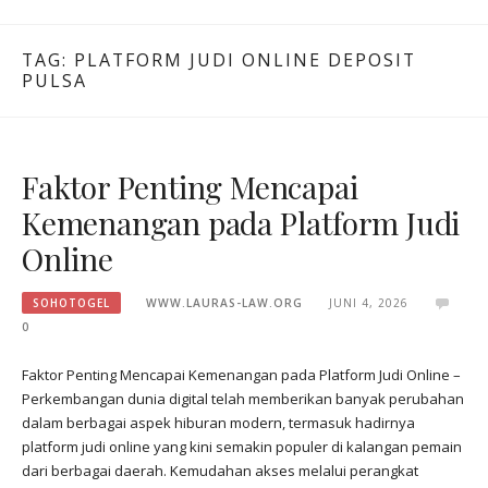
TAG:
PLATFORM JUDI ONLINE DEPOSIT
PULSA
Faktor Penting Mencapai
Kemenangan pada Platform Judi
Online
SOHOTOGEL
WWW.LAURAS-LAW.ORG
JUNI 4, 2026
0
Faktor Penting Mencapai Kemenangan pada Platform Judi Online –
Perkembangan dunia digital telah memberikan banyak perubahan
dalam berbagai aspek hiburan modern, termasuk hadirnya
platform judi online yang kini semakin populer di kalangan pemain
dari berbagai daerah. Kemudahan akses melalui perangkat