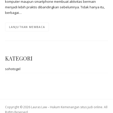
komputer maupun smartphone membuat aktivitas bermain
menjadi lebih praktis dibandingkan sebelumnya. Tidak hanya itu,
berbagai…
LANJUTKAN MEMBACA
KATEGORI
sohotogel
Copyright © 2026 Lauras Law – Hukum Kemenangan situs judi online. All
Rights Reserved.