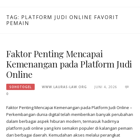
TAG:
PLATFORM JUDI ONLINE FAVORIT
PEMAIN
Faktor Penting Mencapai
Kemenangan pada Platform Judi
Online
SOHOTOGEL
WWW.LAURAS-LAW.ORG
JUNI 4, 2026
0
Faktor Penting Mencapai Kemenangan pada Platform Judi Online –
Perkembangan dunia digital telah memberikan banyak perubahan
dalam berbagai aspek hiburan modern, termasuk hadirnya
platform judi online yang kini semakin populer di kalangan pemain
dari berbagai daerah. Kemudahan akses melalui perangkat