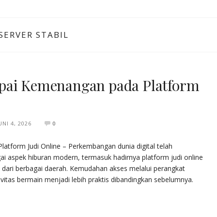
SERVER STABIL
pai Kemenangan pada Platform
UNI 4, 2026
0
tform Judi Online – Perkembangan dunia digital telah
 aspek hiburan modern, termasuk hadirnya platform judi online
n dari berbagai daerah. Kemudahan akses melalui perangkat
as bermain menjadi lebih praktis dibandingkan sebelumnya.