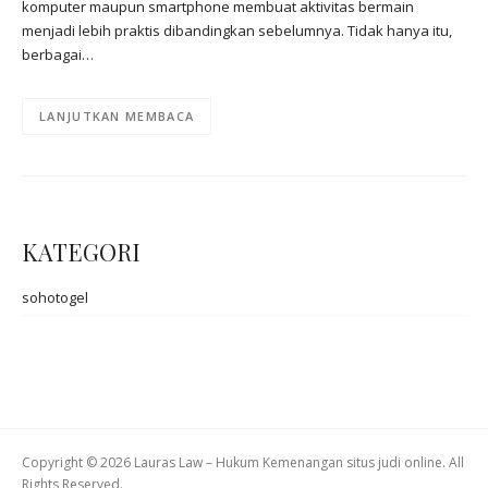
komputer maupun smartphone membuat aktivitas bermain
menjadi lebih praktis dibandingkan sebelumnya. Tidak hanya itu,
berbagai…
LANJUTKAN MEMBACA
KATEGORI
sohotogel
Copyright © 2026 Lauras Law – Hukum Kemenangan situs judi online. All
Rights Reserved.