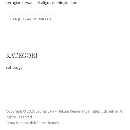
kerugian besar, sekaligus meningkatkan…
LANJUTKAN MEMBACA
KATEGORI
sohotogel
Copyright © 2026 Lauras Law – Hukum Kemenangan situs judi online. All
Rights Reserved.
Tema Boston oleh
FameThemes