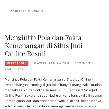
LANJUTKAN MEMBACA
Mengintip Pola dan Fakta
Kemenangan di Situs Judi
Online Resmi
RETROTOGEL
WWW.LAURAS-LAW.ORG
SEPTEMBER 3,
2025
0
Mengintip Pola dan Fakta Kemenangan di Situs Judi Online –
Perkembangan teknologi digital bikin banyak orang makin mudah
mengakses hiburan online, termasuk judi. Bermain di Situs Judi
Online Resmi sekarang sudah jadi tren yang banyak dipilih pemain
karena aman, adil, dan transparan. Namun, di balik keseruannya,
ada banyak pola dan fakta kemenangan menarik yang sering…