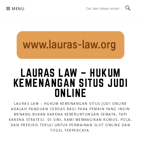
Lompat
MENU
ke
konten
LAURAS LAW – HUKUM
KEMENANGAN SITUS JUDI
ONLINE
LAURAS LAW – HUKUM KEMENANGAN SITUS JUDI ONLINE
ADALAH PANDUAN CERDAS BAGI PARA PEMAIN YANG INGIN
MENANG BUKAN KARENA KEBERUNTUNGAN SEMATA, TAPI
KARENA STRATEGI. DI SINI, KAMI MEMBAGIKAN RUMUS, POLA,
DAN PREDIKSI TERUJI UNTUK PERMAINAN SLOT ONLINE DAN
TOGEL TERPERCAYA.