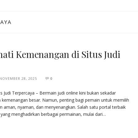
CAYA
ati Kemenangan di Situs Judi
NOVEMBER 28, 2025
0
Judi Terpercaya – Bermain judi online kini bukan sekadar
ih kemenangan besar. Namun, penting bagi pemain untuk memilih
in aman, nyaman, dan menyenangkan. Salah satu portal terbaik
l, yang menghadirkan berbagai permainan, mulai dari…