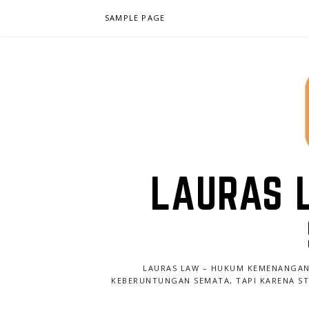
Lompat
SAMPLE PAGE
ke
konten
LAURAS 
LAURAS LAW – HUKUM KEMENANGAN 
KEBERUNTUNGAN SEMATA, TAPI KARENA STR