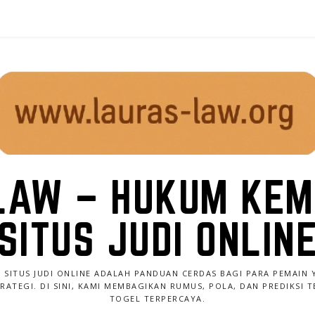
LAW – HUKUM KE
SITUS JUDI ONLIN
SITUS JUDI ONLINE ADALAH PANDUAN CERDAS BAGI PARA PEMAIN
ATEGI. DI SINI, KAMI MEMBAGIKAN RUMUS, POLA, DAN PREDIKSI 
TOGEL TERPERCAYA.