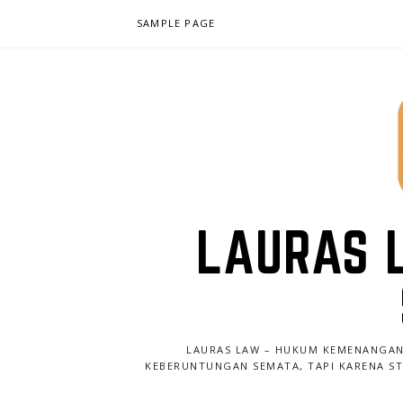
Lompat
SAMPLE PAGE
ke
konten
LAURAS 
LAURAS LAW – HUKUM KEMENANGAN 
KEBERUNTUNGAN SEMATA, TAPI KARENA STR