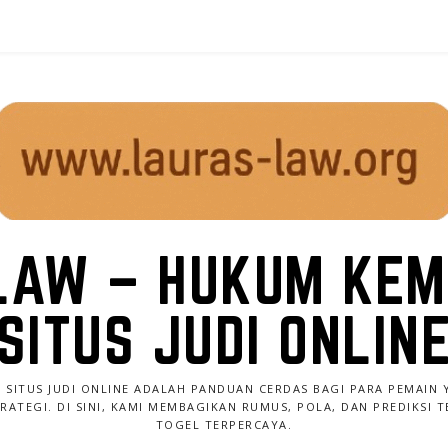
LAW – HUKUM KE
SITUS JUDI ONLIN
SITUS JUDI ONLINE ADALAH PANDUAN CERDAS BAGI PARA PEMAIN
ATEGI. DI SINI, KAMI MEMBAGIKAN RUMUS, POLA, DAN PREDIKSI 
TOGEL TERPERCAYA.