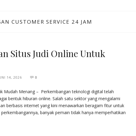
GAN CUSTOMER SERVICE 24 JAM
n Situs Judi Online Untuk
UNI 14, 2026
0
tuk Mudah Menang – Perkembangan teknologi digital telah
i bentuk hiburan online. Salah satu sektor yang mengalami
an berbasis internet yang kini menawarkan beragam fitur untuk
perkembangannya, banyak pemain tidak hanya memperhatikan